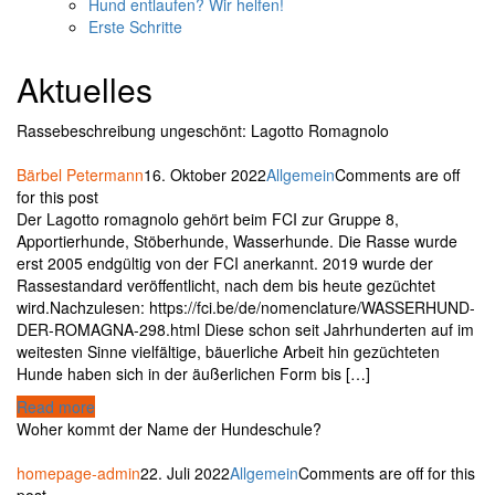
Hund entlaufen? Wir helfen!
Erste Schritte
Aktuelles
Rassebeschreibung ungeschönt: Lagotto Romagnolo
Bärbel Petermann
16. Oktober 2022
Allgemein
Comments are off
for this post
Der Lagotto romagnolo gehört beim FCI zur Gruppe 8,
Apportierhunde, Stöberhunde, Wasserhunde. Die Rasse wurde
erst 2005 endgültig von der FCI anerkannt. 2019 wurde der
Rassestandard veröffentlicht, nach dem bis heute gezüchtet
wird.Nachzulesen: https://fci.be/de/nomenclature/WASSERHUND-
DER-ROMAGNA-298.html Diese schon seit Jahrhunderten auf im
weitesten Sinne vielfältige, bäuerliche Arbeit hin gezüchteten
Hunde haben sich in der äußerlichen Form bis […]
Read more
Woher kommt der Name der Hundeschule?
homepage-admin
22. Juli 2022
Allgemein
Comments are off for this