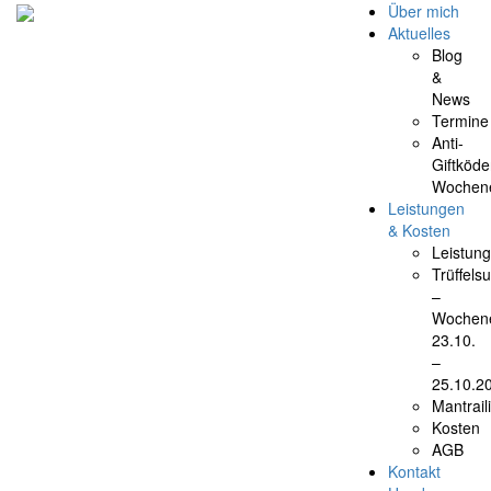
Über mich
Aktuelles
Blog
&
News
Termine
Anti-
Giftköde
Wochen
Leistungen
& Kosten
Leistun
Trüffels
–
Wochen
23.10.
–
25.10.2
Mantrail
Kosten
AGB
Kontakt