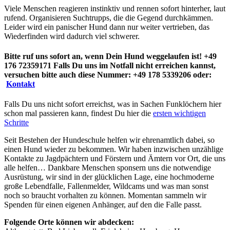
Viele Menschen reagieren instinktiv und rennen sofort hinterher, laut
rufend. Organisieren Suchtrupps, die die Gegend durchkämmen.
Leider wird ein panischer Hund dann nur weiter vertrieben, das
Wiederfinden wird dadurch viel schwerer.
Bitte ruf uns sofort an, wenn Dein Hund weggelaufen ist! +49
176 72359171 Falls Du uns im Notfall nicht erreichen kannst,
versuchen bitte auch diese Nummer: +49 178 5339206 oder:
Kontakt
Falls Du uns nicht sofort erreichst, was in Sachen Funklöchern hier
schon mal passieren kann, findest Du hier die
ersten wichtigen
Schritte
Seit Bestehen der Hundeschule helfen wir ehrenamtlich dabei, so
einen Hund wieder zu bekommen. Wir haben inzwischen unzählige
Kontakte zu Jagdpächtern und Förstern und Ämtern vor Ort, die uns
alle helfen… Dankbare Menschen sponsern uns die notwendige
Ausrüstung, wir sind in der glücklichen Lage, eine hochmoderne
große Lebendfalle, Fallenmelder, Wildcams und was man sonst
noch so braucht vorhalten zu können. Momentan sammeln wir
Spenden für einen eigenen Anhänger, auf den die Falle passt.
Folgende Orte können wir abdecken: